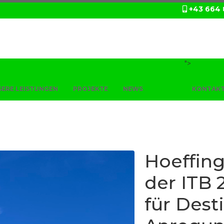
+43 664 
">
ERE LEISTUNGEN
PROJEKTE
NEWS
BLOG
KONTAK
Hoeffing
der ITB 
für Dest