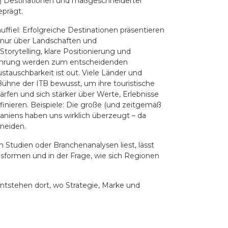
ten) Destinationen und maßgeschneiderter
eprägt.
ffiel: Erfolgreiche Destinationen präsentieren
r nur über Landschaften und
torytelling, klare Positionierung und
ührung werden zum entscheidenden
tauschbarkeit ist out. Viele Länder und
ühne der ITB bewusst, um ihre touristische
ärfen und sich stärker über Werte, Erlebnisse
inieren. Beispiele: Die große (und zeitgemäß
paniens haben uns wirklich überzeugt – da
hneiden.
n Studien oder Branchenanalysen liest, lässt
nsformen und in der Frage, wie sich Regionen
entstehen dort, wo Strategie, Marke und