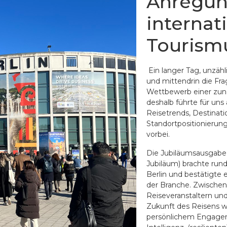
Anregun
internat
Tourism
Ein langer Tag, unzäh
und mittendrin die Fra
Wettbewerb einer zu
deshalb führte für uns 
Reisetrends, Destinat
Standortpositionierung
vorbei.
Die Jubiläumsausgabe d
Jubiläum) brachte rund
Berlin und bestätigte e
der Branche. Zwischen
Reiseveranstaltern un
Zukunft des Reisens w
persönlichem Engagemen