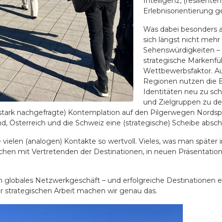
Intelligenz, (resilien
Erlebnisorientierung g
Was dabei besonders au
sich längst nicht meh
Sehenswürdigkeiten – S
strategische Markenf
Wettbewerbsfaktor. Aus
Regionen nutzen die B
Identitäten neu zu sch
und Zielgruppen zu def
 (so stark nachgefragte) Kontemplation auf den Pilgerwegen Nords
d, Österreich und die Schweiz eine (strategische) Scheibe absc
vielen (analogen) Kontakte so wertvoll. Vieles, was man später i
ächen mit Vertretenden der Destinationen, in neuen Präsentatio
in globales Netzwerkgeschäft – und erfolgreiche Destinationen 
 strategischen Arbeit machen wir genau das.