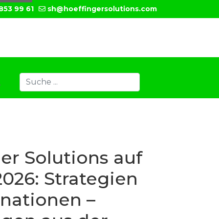
853 99 61
sh@hoeffingersolutions.com
Suchen
T
Type 2 or more characters for results.
er Solutions auf
2026: Strategien
inationen –