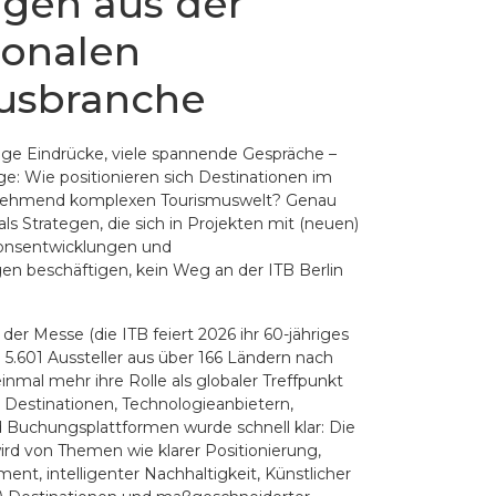
gen aus der
ionalen
usbranche
lige Eindrücke, viele spannende Gespräche –
ge: Wie positionieren sich Destinationen im
nehmend komplexen Tourismuswelt? Genau
als Strategen, die sich in Projekten mit (neuen)
ionsentwicklungen und
en beschäftigen, kein Weg an der ITB Berlin
er Messe (die ITB feiert 2026 ihr 60-jähriges
 5.601 Aussteller aus über 166 Ländern nach
inmal mehr ihre Rolle als globaler Treffpunkt
 Destinationen, Technologieanbietern,
d Buchungsplattformen wurde schnell klar: Die
ird von Themen wie klarer Positionierung,
t, intelligenter Nachhaltigkeit, Künstlicher