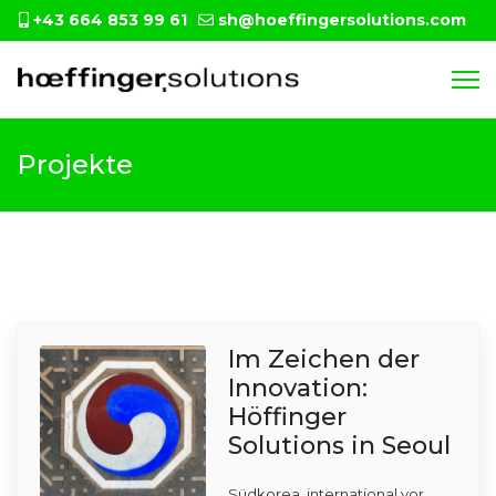
+43 664 853 99 61
sh@hoeffingersolutions.com
Projekte
Im Zeichen der
Innovation:
Höffinger
Solutions in Seoul
Südkorea, international vor