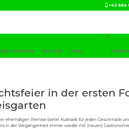
+43 664 
">
ERE LEISTUNGEN
PROJEKTE
NEWS
BLOG
KONTAK
htsfeier in der ersten F
isgarten
iner ehemaligen Remise bietet Kulinarik für jeden Geschmack un
ons in der Vergangenheit immer wieder mit (neuen) Gastronomi