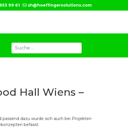
853 99 61
sh@hoeffingersolutions.com
Suchen
T
Type 2 or more characters for results.
ood Hall Wiens –
d passend dazu wurde sich auch bei Projekten
ekonzepten befasst.