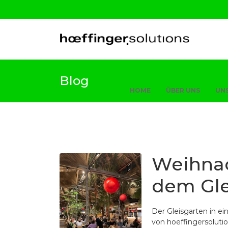
Blog
HOME
ÜBER UNS
UNS
Weihnac
dem Gle
Der Gleisgarten in e
von hoeffingersoluti