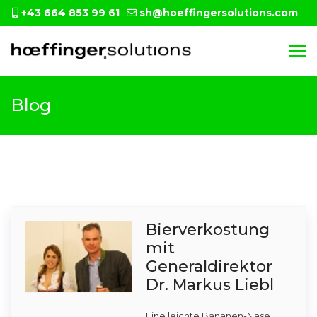
+43 664 853 99 61
sh@hoeffingersolutions.com
Blog
Bierverkostung
mit
Generaldirektor
Dr. Markus Liebl
Eine leichte Bananen-Nase