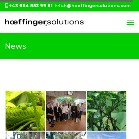
+43 664 853 99 61
sh@hoeffingersolutions.com
News