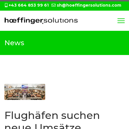
+43 664 853 99 61
sh@hoeffingersolutions.com
News
Flughäfen suchen
neue Umsätze